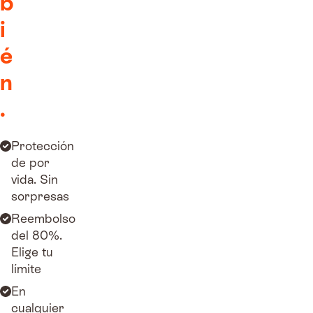
b
i
é
n
.
Protección
de por
vida. Sin
sorpresas
Reembolso
del 80%.
Elige tu
límite
En
cualquier