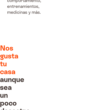
comportamiento,
entrenamientos,
medicinas y más.
Nos
gusta
tu
casa
aunque
sea
un
poco