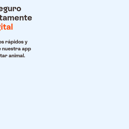
eguro
tamente
ital
s rápidos y
e nuestra app
tar animal.