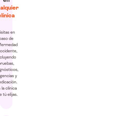
alquier
clínica
isitas en
caso de
fermedad
accidente,
ncluyendo
pruebas,
gnósticos,
gencias y
dicación.
 la clínica
 tú elijas.