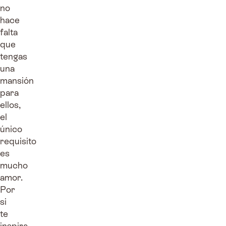
no
hace
falta
que
tengas
una
mansión
para
ellos,
el
único
requisito
es
mucho
amor.
Por
si
te
inspira,