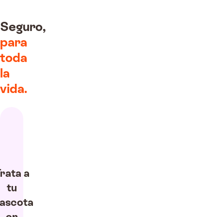
Seguro,
para
toda
la
vida.
rata a
tu
ascota
en