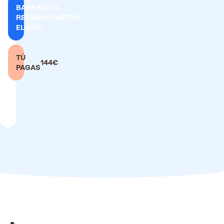
BARKIBU TE
REEMBOLSA
576€
EL 80%
TÚ
144€
PAGAS