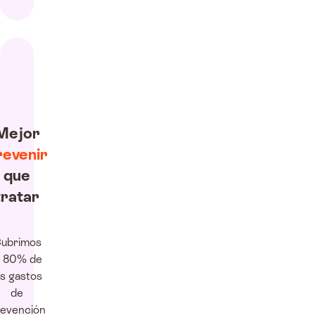
Mejor
revenir
que
tratar
ubrimos
l 80% de
os gastos
de
evención