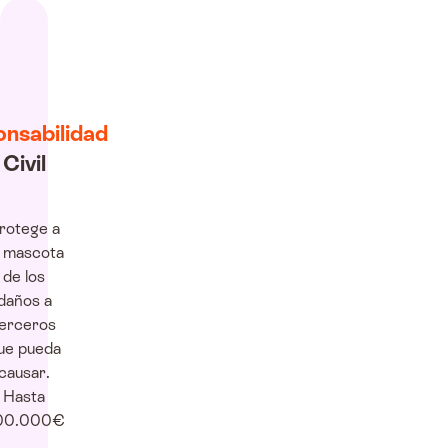
nsabilidad
Civil
rotege a
u mascota
de los
daños a
erceros
ue pueda
causar.
Hasta
00.000€