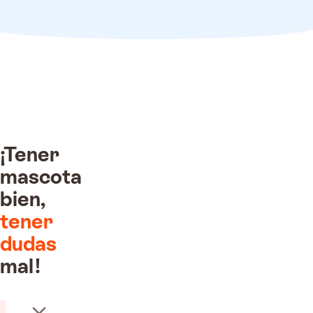
¡Tener
mascota
bien,
tener
o recibido!
dudas
 por nuestros
inarios
mal!
400€