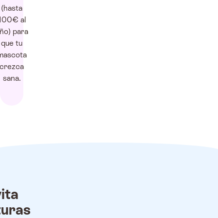
(hasta
100€ al
ño) para
que tu
mascota
crezca
sana.
ita
turas