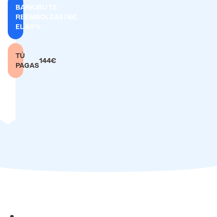
BARKIBU TE
REEMBOLSA
576€
EL 80%
TÚ
144€
PAGAS