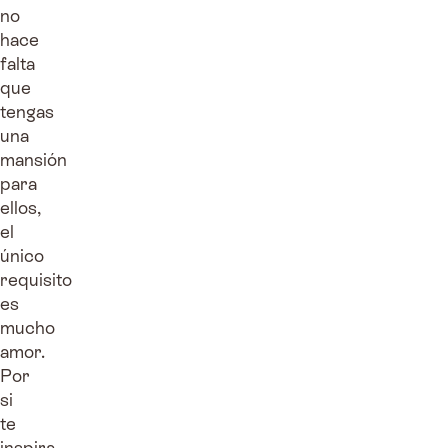
no
hace
falta
que
tengas
una
mansión
para
ellos,
el
único
requisito
es
mucho
amor.
Por
si
te
inspira,