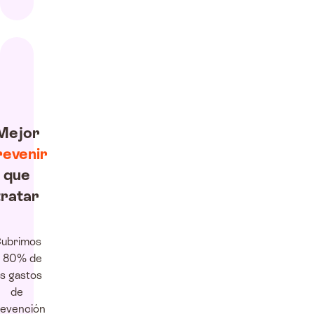
Mejor
revenir
que
tratar
ubrimos
l 80% de
os gastos
de
evención