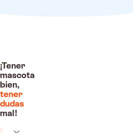
¡Tener
mascota
bien,
tener
o recibido!
dudas
 por nuestros
inarios
mal!
400€