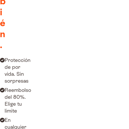
b
i
é
n
.
Protección
de por
vida. Sin
sorpresas
Reembolso
del 80%.
Elige tu
límite
En
cualquier