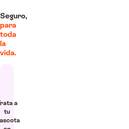
Seguro,
para
toda
la
vida.
rata a
tu
ascota
en