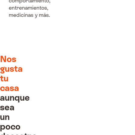
comportamiento,
entrenamientos,
medicinas y más.
Nos
gusta
tu
casa
aunque
sea
un
poco