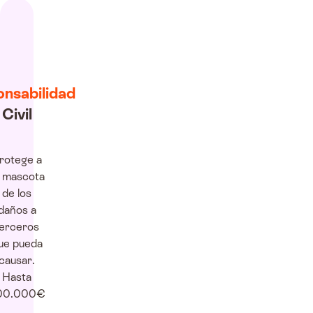
nsabilidad
Civil
rotege a
u mascota
de los
daños a
erceros
ue pueda
causar.
Hasta
00.000€