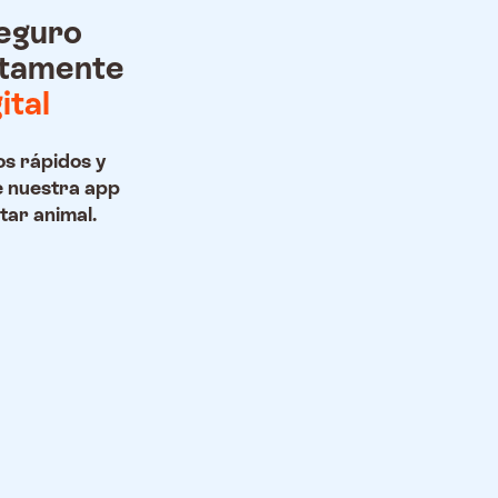
eguro
tamente
ital
s rápidos y
e nuestra app
tar animal.