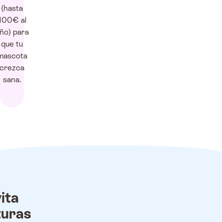
(hasta
100€ al
ño) para
que tu
mascota
crezca
sana.
ita
turas