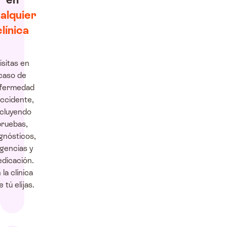
alquier
clínica
isitas en
caso de
fermedad
accidente,
ncluyendo
pruebas,
gnósticos,
gencias y
dicación.
 la clínica
 tú elijas.