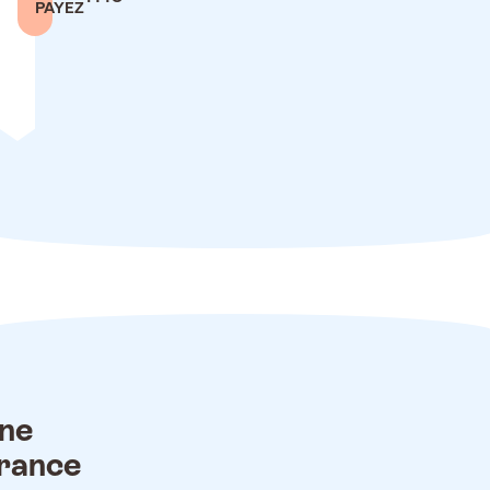
PAYEZ
ne
rance