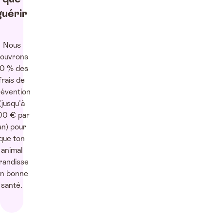
guérir
Nous
ouvrons
0 % des
frais de
révention
(jusqu'à
00 € par
an) pour
que ton
animal
randisse
n bonne
santé.