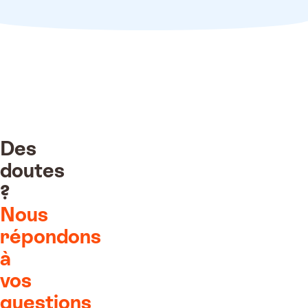
Des
doutes
?
Nous
ment reçu !
répondons
es traitent votre
mande
à
vos
400€
questions