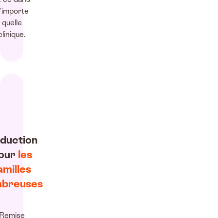
'importe
quelle
clinique.
duction
our
les
amilles
breuses
Remise