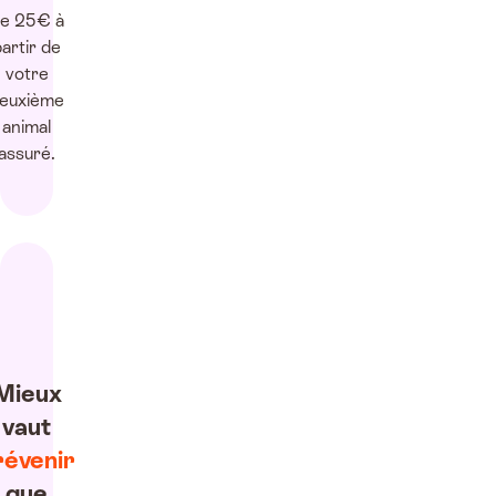
e 25€ à
artir de
votre
euxième
animal
assuré.
Mieux
vaut
révenir
que