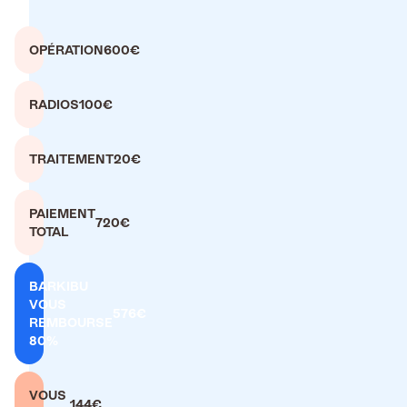
OPÉRATION
600€
RADIOS
100€
TRAITEMENT
20€
PAIEMENT
720€
TOTAL
BARKIBU
VOUS
576€
REMBOURSE
80%
VOUS
144€