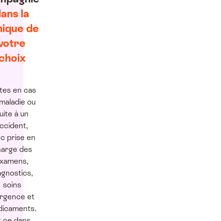
ans la
nique de
votre
choix
ites en cas
maladie ou
uite à un
ccident,
c prise en
arge des
xamens,
agnostics,
soins
urgence et
icaments.
t ce dans