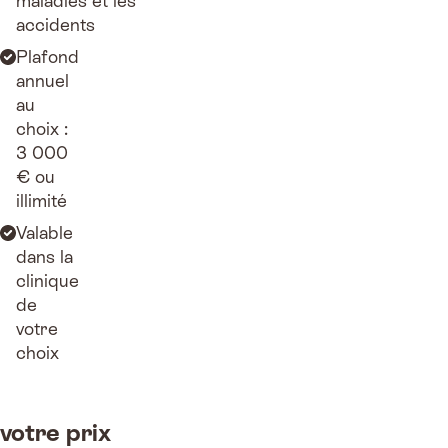
maladies et les
accidents
Plafond
annuel
au
choix :
3 000
€ ou
illimité
Valable
dans la
clinique
de
votre
choix
votre prix