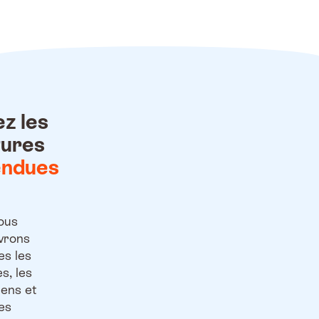
ez les
tures
endues
ous
vrons
es les
es, les
ens et
les