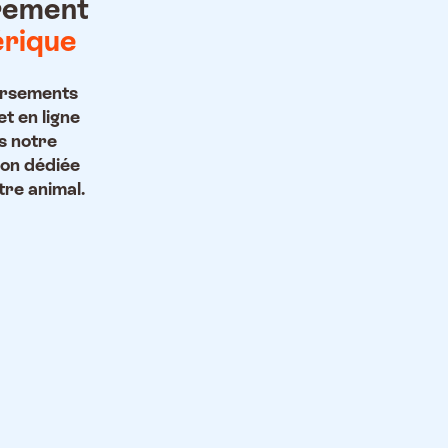
rement
rique
rsements
et en ligne
s notre
ion dédiée
tre animal.