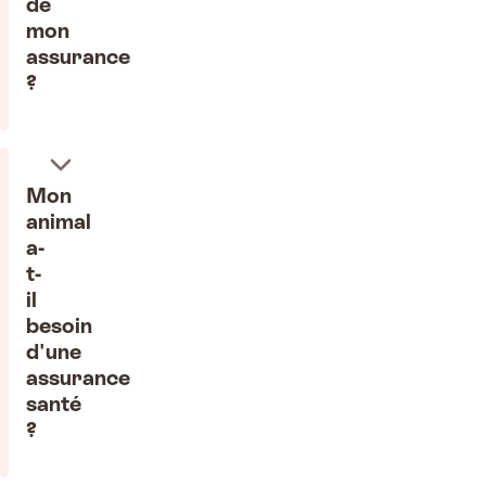
de
mon
assurance
?
Mon
animal
a-
t-
il
besoin
d'une
assurance
santé
?