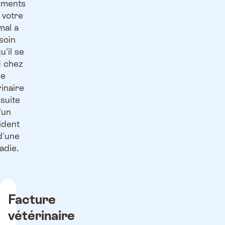
ements
 votre
mal a
soin
u'il se
 chez
le
rinaire
 suite
'un
ident
d'une
adie.
Facture
vétérinaire