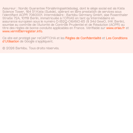
Assureur : Nordic Guarantee Försäkringsaktiebolag, dont le siège social est sis Kista
Science Tower, 164 51 Kista (Suède), opérant en libre prestation de services sous
l'identifiant ACPR 7060001. Intermédiaire : Barkibu Germany GmbH, sise Rosenthaler
Straße 72A, 10119 Berlin, immatriculée à l'ORIAS en tant qu'intermédiaire en
assurance européen sous le numéro D-IB2Q-O6ANO-65 (§ 34d GewO, IHK Berlin),
soumise au contrôle de l'Autorité de Contrôle Prudentiel et de Résolution (ACPR) au
titre des règles de bonne conduite applicables en France. Vérifiable sur
www.orias.fr
et
www.vermittlerregister.info
.
Ce site est protégé par reCAPTCHA et les
Règles de Confidentialité
et
Les Conditions
d'Utilisation
de Google s'appliquent.
© 2026 Barkibu. Tous droits réservés.