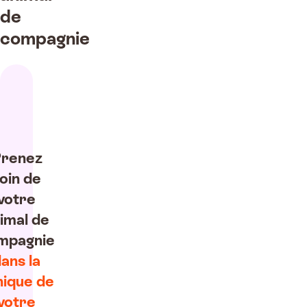
de
compagnie
renez
oin de
votre
imal de
mpagnie
ans la
nique de
votre