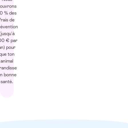
ouvrons
0 % des
frais de
révention
(jusqu'à
00 € par
an) pour
que ton
animal
randisse
n bonne
santé.