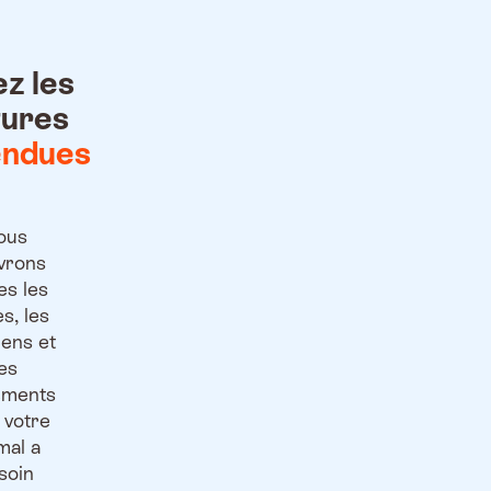
ez les
tures
endues
ous
vrons
es les
es, les
ens et
les
ements
 votre
mal a
soin