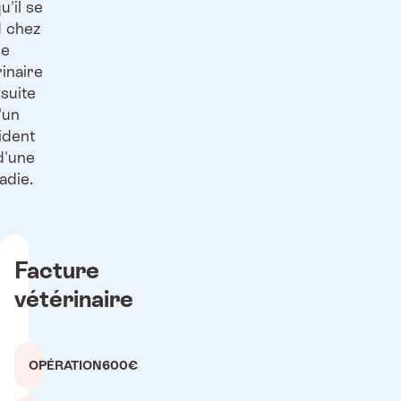
u'il se
 chez
le
rinaire
 suite
'un
ident
d'une
adie.
Facture
vétérinaire
OPÉRATION
600€