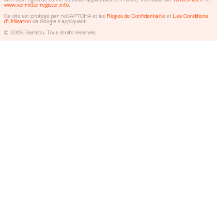
www.vermittlerregister.info
.
Ce site est protégé par reCAPTCHA et les
Règles de Confidentialité
et
Les Conditions
d'Utilisation
de Google s'appliquent.
© 2026 Barkibu. Tous droits réservés.