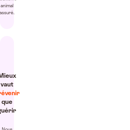
animal
assuré.
Mieux
vaut
révenir
que
guérir
Nous