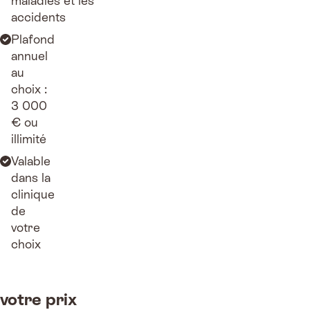
maladies et les
accidents
Plafond
annuel
au
choix :
3 000
€ ou
illimité
Valable
dans la
clinique
de
votre
choix
votre prix