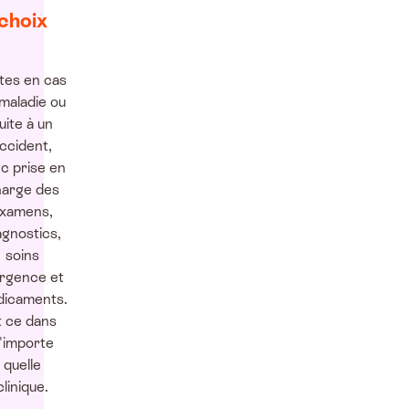
choix
ites en cas
maladie ou
uite à un
ccident,
c prise en
arge des
xamens,
agnostics,
soins
urgence et
icaments.
t ce dans
'importe
quelle
clinique.