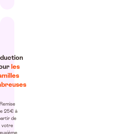
duction
our
les
amilles
breuses
Remise
e 25€ à
artir de
votre
euxième