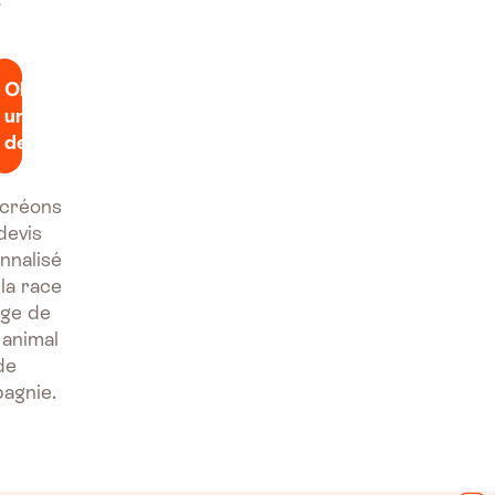
Obtenir
un
devis
créons
devis
nnalisé
 la race
'âge de
 animal
de
agnie.