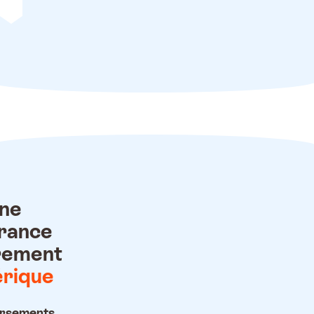
ne
rance
rement
rique
rsements