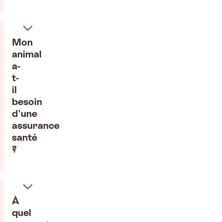
Mon
animal
a-
t-
il
besoin
d'une
assurance
santé
?
À
quel