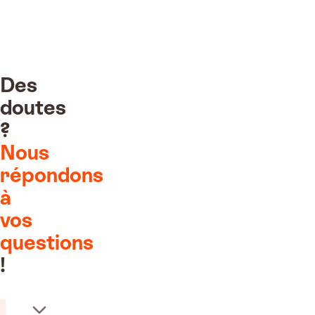
Des
doutes
?
Nous
ment reçu !
répondons
es traitent votre
mande
à
vos
400€
questions
!