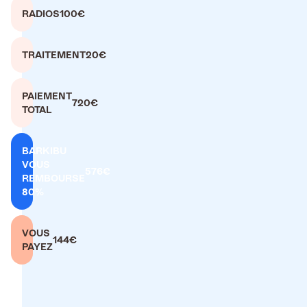
RADIOS
100€
TRAITEMENT
20€
PAIEMENT
720€
TOTAL
BARKIBU
VOUS
576€
REMBOURSE
80%
VOUS
144€
PAYEZ