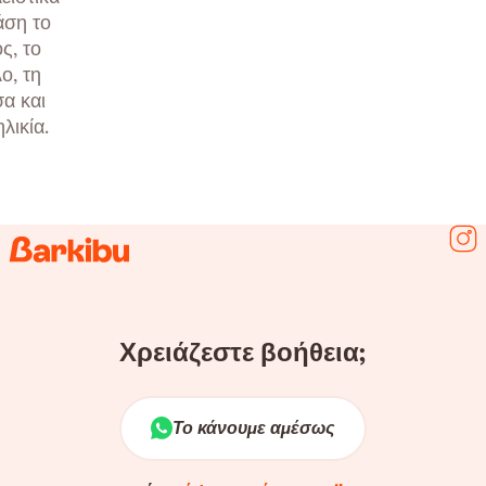
άση το
ος, το
ο, τη
α και
ηλικία.
Ακο
Χρειάζεστε βοήθεια;
Το κάνουμε αμέσως