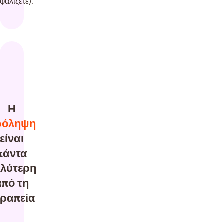
φαλίζετε).
Η
ρόληψη
είναι
πάντα
λύτερη
από τη
εραπεία