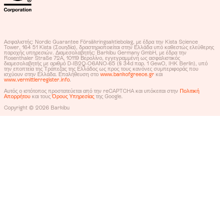
Ασφαλιστής: Nordic Guarantee Försäkringsaktiebolag, με έδρα την Kista Science
Tower, 164 51 Kista (Σουηδία), δραστηριοποιείται στην Ελλάδα υπό καθεστώς ελεύθερης
παροχής υπηρεσιών. Διαμεσολαβητής: Barkibu Germany GmbH, με έδρα την
Rosenthaler Straße 72A, 10119 Βερολίνο, εγγεγραμμένη ως ασφαλιστικός
διαμεσολαβητής με αριθμό D-IB2Q-O6ANO-65 (§ 34d παρ. 1 GewO, IHK Berlin), υπό
την εποπτεία της Τράπεζας της Ελλάδος ως προς τους κανόνες συμπεριφοράς που
ισχύουν στην Ελλάδα. Επαλήθευση στο
www.bankofgreece.gr
και
www.vermittlerregister.info
.
Αυτός ο ιστότοπος προστατεύεται από την reCAPTCHA και υπόκειται στην
Πολιτική
Απορρήτου
και τους
Όρους Υπηρεσίας
της Google.
Copyright © 2026 Barkibu