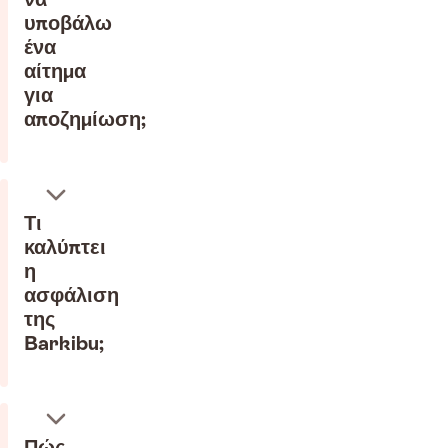
υποβάλω
ένα
αίτημα
για
αποζημίωση;
Τι
καλύπτει
η
ασφάλιση
της
Barkibu;
Πώς