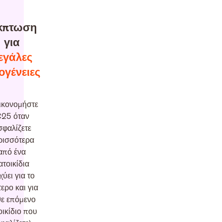
κπτωση
για
εγάλες
ογένειες
ικονομήστε
25 όταν
σφαλίζετε
ρισσότερα
από ένα
ατοικίδια
χύει για το
ερο και για
ε επόμενο
οικίδιο που