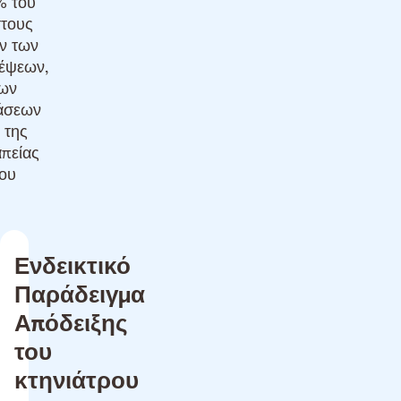
 του
τους
ν των
έψεων,
ων
άσεων
ι της
πείας
ου
Ενδεικτικό
Παράδειγμα
Απόδειξης
του
κτηνιάτρου