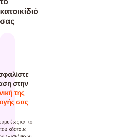
το
κατοικίδιό
σας
σφαλίστε
ταση στην
νική της
λογής σας
υμε έως και το
του κόστους
ων επισκέψεων