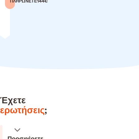
ΠΛΗΡΩΝΕΤΕ
144€
Έχετε
ερωτήσεις
;
Προσφέρετε