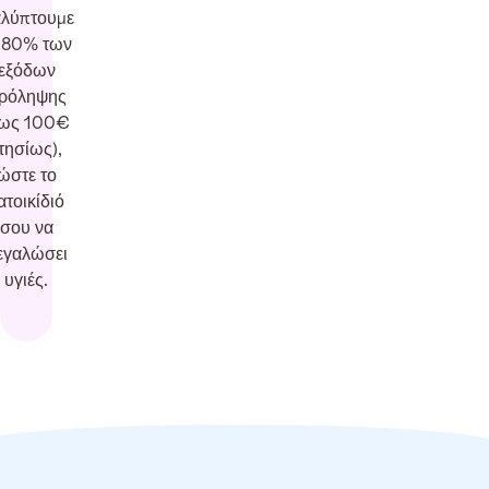
λύπτουμε
 80% των
εξόδων
ρόληψης
έως 100€
τησίως),
ώστε το
ατοικίδιό
σου να
εγαλώσει
υγιές.