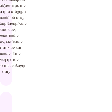
τίζονται με την
α ή το ατύχημα
τοικίδιού σας,
ιλαμβανομένων
ξετάσεων,
γνωστικών
ων, εκτάκτων
στατικών και
άκων. Στην
νική ή στον
ρο της επιλογής
σας.