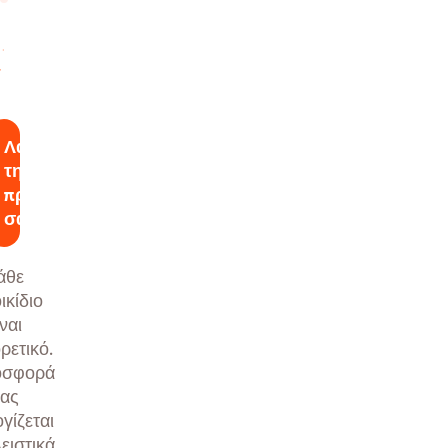
Λάβετε
την
προσφορά
σας
άθε
ικίδιο
ίναι
ρετικό.
οσφορά
ας
γίζεται
ειστικά