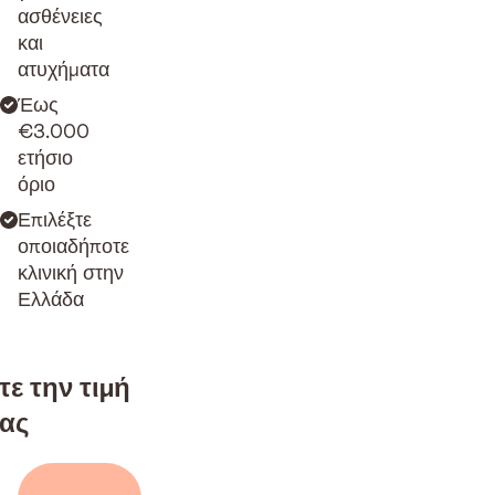
ασθένειες
και
ατυχήματα
Έως
€3.000
ετήσιο
όριο
Επιλέξτε
οποιαδήποτε
κλινική στην
Ελλάδα
ε την τιμή
ας