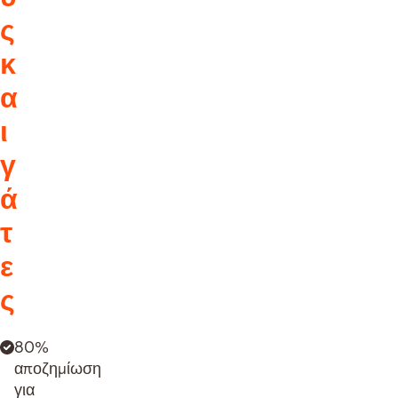
ς
κ
α
ι
γ
ά
τ
ε
ς
80%
αποζημίωση
για