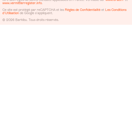
www.vermittlerregister.info
.
Ce site est protégé par reCAPTCHA et les
Règles de Confidentialité
et
Les Conditions
d'Utilisation
de Google s'appliquent.
© 2026 Barkibu. Tous droits réservés.