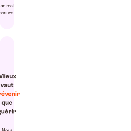
animal
assuré.
Mieux
vaut
révenir
que
guérir
Nous