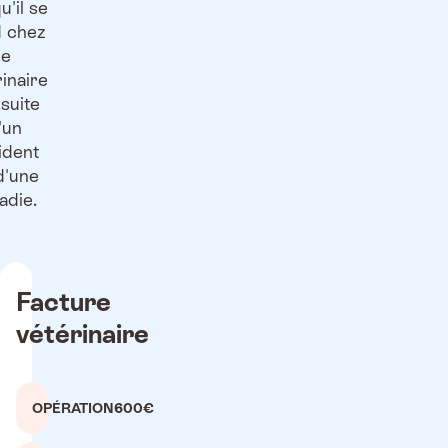
u'il se
 chez
le
rinaire
 suite
'un
ident
d'une
adie.
Facture
vétérinaire
OPÉRATION
600€