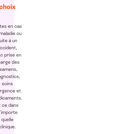
choix
ites en cas
maladie ou
uite à un
ccident,
c prise en
arge des
xamens,
agnostics,
soins
urgence et
icaments.
t ce dans
'importe
quelle
clinique.