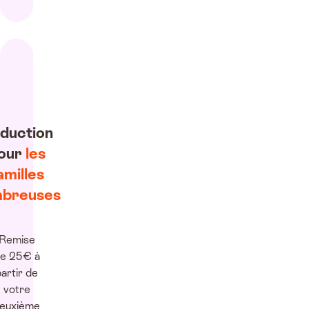
duction
our
les
amilles
breuses
Remise
e 25€ à
artir de
votre
euxième