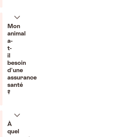
Mon
animal
a-
t-
il
besoin
d'une
assurance
santé
?
À
quel