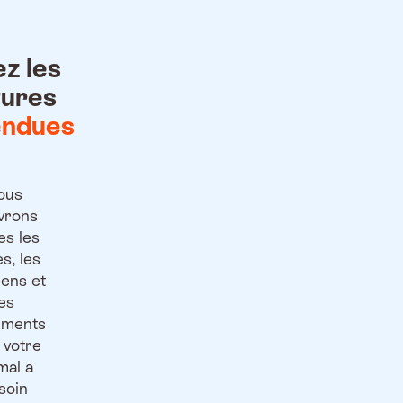
ez les
tures
endues
ous
vrons
es les
es, les
ens et
les
ements
 votre
mal a
soin