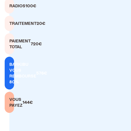
RADIOS
100€
TRAITEMENT
20€
PAIEMENT
720€
TOTAL
BARKIBU
VOUS
576€
REMBOURSE
80%
VOUS
144€
PAYEZ