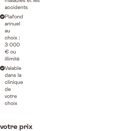
maladies et les
accidents
Plafond
annuel
au
choix :
3 000
€ ou
illimité
Valable
dans la
clinique
de
votre
choix
votre prix