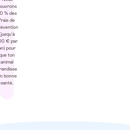
ouvrons
0 % des
frais de
révention
(jusqu'à
00 € par
an) pour
que ton
animal
randisse
n bonne
santé.