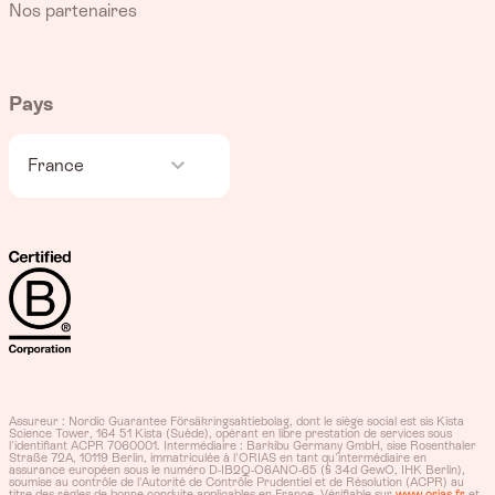
Nos partenaires
Pays
France
Assureur : Nordic Guarantee Försäkringsaktiebolag, dont le siège social est sis Kista
Science Tower, 164 51 Kista (Suède), opérant en libre prestation de services sous
l'identifiant ACPR 7060001. Intermédiaire : Barkibu Germany GmbH, sise Rosenthaler
Straße 72A, 10119 Berlin, immatriculée à l'ORIAS en tant qu'intermédiaire en
assurance européen sous le numéro D-IB2Q-O6ANO-65 (§ 34d GewO, IHK Berlin),
soumise au contrôle de l'Autorité de Contrôle Prudentiel et de Résolution (ACPR) au
titre des règles de bonne conduite applicables en France. Vérifiable sur
www.orias.fr
et