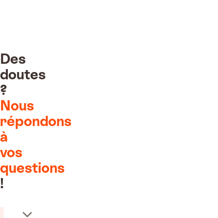
Des
doutes
?
Nous
ment reçu !
répondons
es traitent votre
mande
à
vos
400€
questions
!