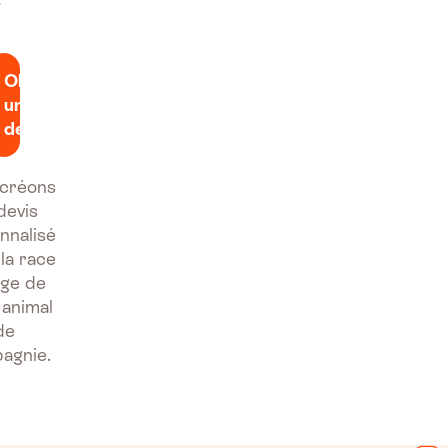
Obtenir
un
devis
créons
devis
nnalisé
 la race
'âge de
 animal
de
agnie.