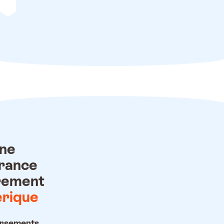
ne
rance
rement
rique
rsements