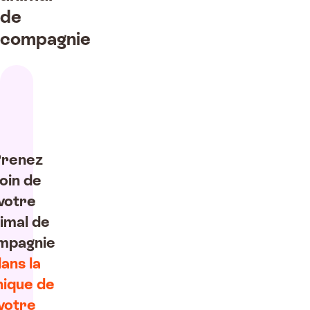
de
compagnie
renez
oin de
votre
imal de
mpagnie
ans la
nique de
votre