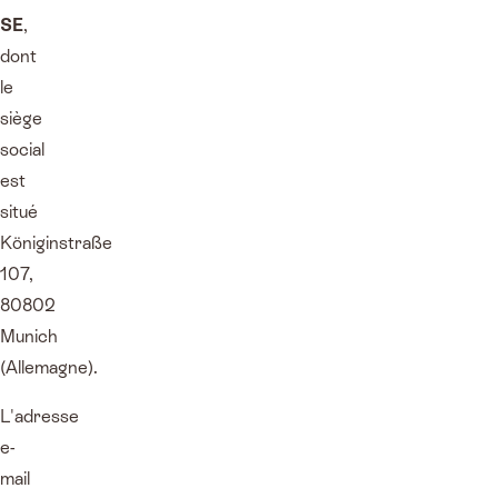
SE
,
dont
le
siège
social
est
situé
Königinstraße
107,
80802
Munich
(Allemagne).
L'adresse
e-
mail