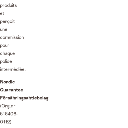
produits
et
perçoit
une
commission
pour
chaque
police
intermédiée.
Nordic
Guarantee
Försäkringsaktiebolag
(Org.nr
516406-
0112),