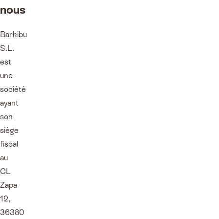
nous
Barkibu
S.L.
est
une
société
ayant
son
siège
fiscal
au
CL
Zapa
12,
36380