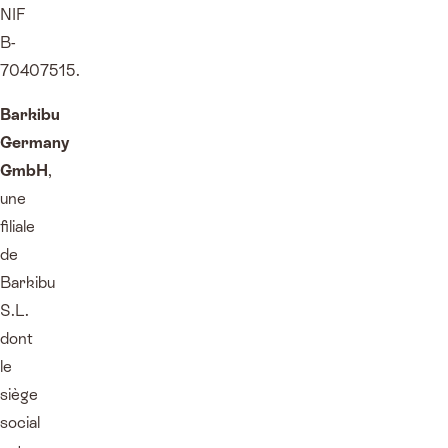
NIF
B-
70407515.
Barkibu
Germany
GmbH
,
une
filiale
de
Barkibu
S.L.
dont
le
siège
social