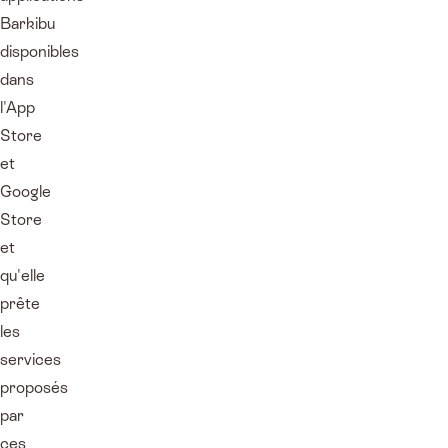
Barkibu
disponibles
dans
l'App
Store
et
Google
Store
et
qu'elle
prête
les
services
proposés
par
ces