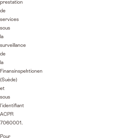
prestation
de
services
sous
la
surveillance
de
la
Finansinspektionen
(Suède)
et
sous
l'identifiant
ACPR
7060001.
Pour