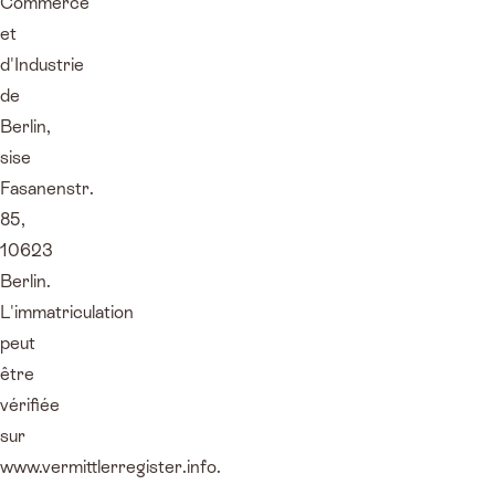
Commerce
et
d'Industrie
de
Berlin,
sise
Fasanenstr.
85,
10623
Berlin.
L'immatriculation
peut
être
vérifiée
sur
www.vermittlerregister.info.