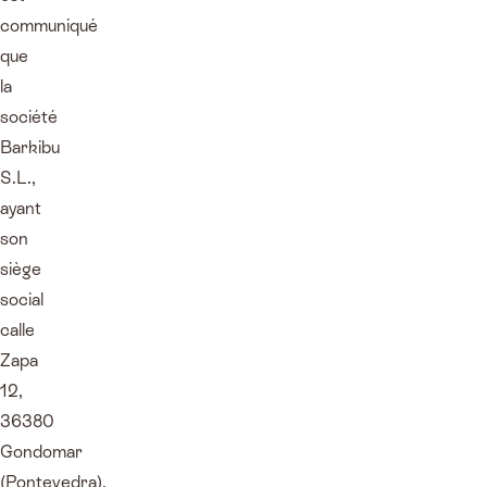
communiqué
que
la
société
Barkibu
S.L.,
ayant
son
siège
social
calle
Zapa
12,
36380
Gondomar
(Pontevedra),