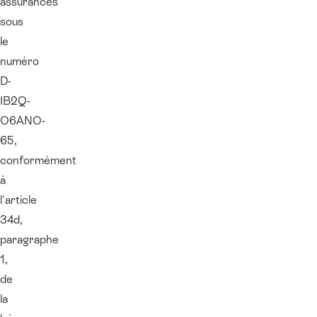
assurances
sous
le
numéro
D-
IB2Q-
O6ANO-
65,
conformément
à
l'article
34d,
paragraphe
1,
de
la