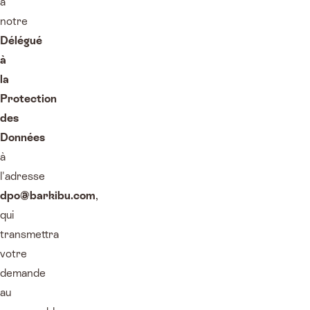
à
notre
Délégué
à
la
Protection
des
Données
à
l'adresse
dpo@barkibu.com
,
qui
transmettra
votre
demande
au