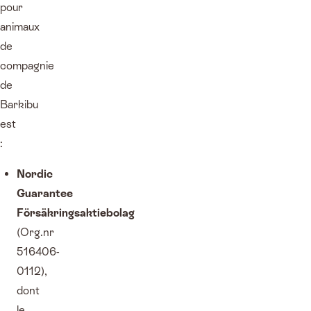
pour
animaux
de
compagnie
de
Barkibu
est
:
Nordic
Guarantee
Försäkringsaktiebolag
(Org.nr
516406-
0112),
dont
le