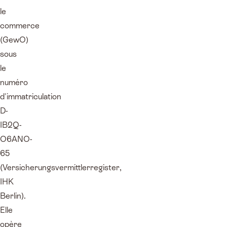
le
commerce
(GewO)
sous
le
numéro
d'immatriculation
D-
IB2Q-
O6ANO-
65
(Versicherungsvermittlerregister,
IHK
Berlin).
Elle
opère