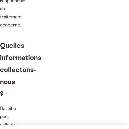
responsable
du
traitement
concerné.
Quelles
informations
collectons-
nous
?
Barkibu
peut
collecter