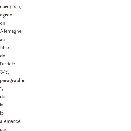
européen,
agréé
en
Allemagne
au
titre
de
l'article
34d,
paragraphe
1,
de
la
loi
allemande
sur