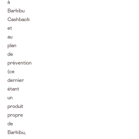
à
Barkibu
Cashback
et
au
plan
de
prévention
(ce
dernier
étant
un
produit
propre
de
Barkibu,