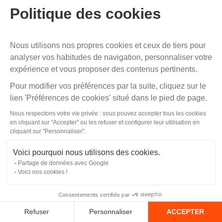
les
Politique des cookies
informations
suivantes
Nous utilisons nos propres cookies et ceux de tiers pour
vous
analyser vos habitudes de navigation, personnaliser votre
concernant
expérience et vous proposer des contenus pertinents.
:
Pour modifier vos préférences par la suite, cliquez sur le
Informations
lien 'Préférences de cookies' situé dans le pied de page.
que
Nous respectons votre vie privée : vous pouvez accepter tous les cookies
en cliquant sur "Accepter" ou les refuser et configurer leur utilisation en
vous
cliquant sur "Personnaliser".
nous
Voici pourquoi nous utilisons des cookies.
fournissez
Partage de données avec Google
volontairement
Voici nos cookies !
:
Consentements certifiés par
Informations
Refuser
Personnaliser
ACCEPTER
personnelles