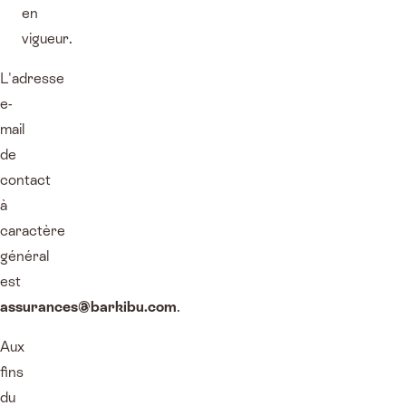
en
vigueur.
L'adresse
e-
mail
de
contact
à
caractère
général
est
assurances@barkibu.com
.
Aux
fins
du