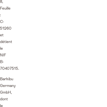
8,
Feuille
:
C-
51260
et
détient
le
NIF
B-
70407515.
Barkibu
Germany
GmbH,
dont
le