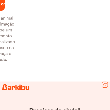
orçamento
animal
timação
be um
mento
alizado
ase na
raça e
ade.
Seg