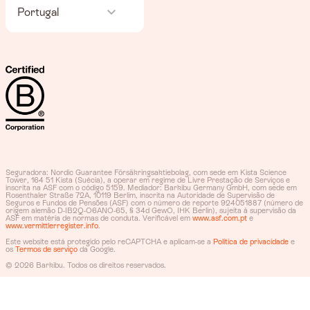
Portugal
Seguradora: Nordic Guarantee Försäkringsaktiebolag, com sede em Kista Science
Tower, 164 51 Kista (Suécia), a operar em regime de Livre Prestação de Serviços e
inscrita na ASF com o código 5159. Mediador: Barkibu Germany GmbH, com sede em
Rosenthaler Straße 72A, 10119 Berlim, inscrita na Autoridade de Supervisão de
Seguros e Fundos de Pensões (ASF) com o número de reporte 924051887 (número de
origem alemão D-IB2Q-O6ANO-65, § 34d GewO, IHK Berlin), sujeita à supervisão da
ASF em matéria de normas de conduta. Verificável em
www.asf.com.pt
e
www.vermittlerregister.info
.
Este website está protegido pelo reCAPTCHA e aplicam-se a
Política de privacidade
e
os
Termos de serviço
da Google.
© 2026 Barkibu. Todos os direitos reservados.