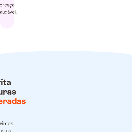
cresça
audável.
ita
uras
eradas
rimos
as as