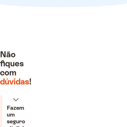
Não
fiques
com
dúvidas
!
o recebido!
lise pelos nossos
inários
Fazem
400€
um
seguro