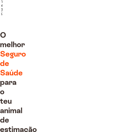
O
melhor
Seguro
de
Saúde
para
o
teu
animal
de
estimação