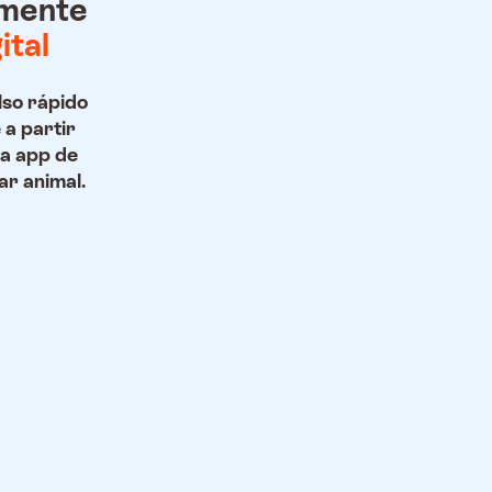
lmente
ital
so rápido
e a partir
a app de
r animal.