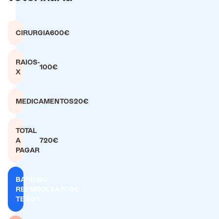
CIRURGIA
600€
RAIOS-
100€
X
MEDICAMENTOS
20€
TOTAL
A
720€
PAGAR
BARKIBU
REEMBOLSA-
576€
TE 80%