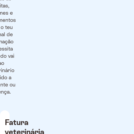
itas,
mes e
mentos
o teu
al de
mação
ssita
do vai
ao
rinário
ido a
nte ou
nça.
Fatura
veterinária