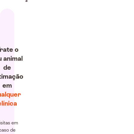
rate o
u animal
de
timação
em
ualquer
clínica
isitas em
caso de