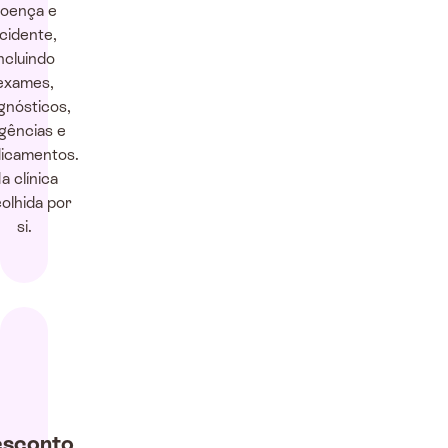
oença e
cidente,
ncluindo
exames,
gnósticos,
gências e
icamentos.
a clínica
olhida por
si.
sconto