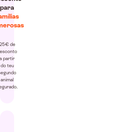
para
amílias
merosas
25€ de
esconto
a partir
do teu
segundo
animal
egurado.