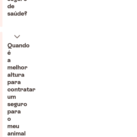
de
saúde?
Quando
é
a
melhor
altura
para
contratar
um
seguro
para
o
meu
animal