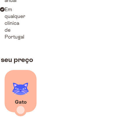
anual
Em
qualquer
clínica
de
Portugal
 seu preço
Gato