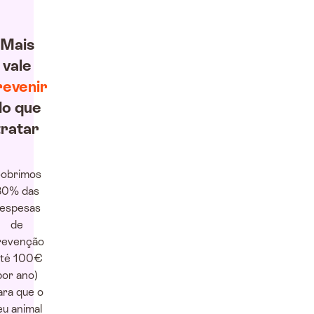
Mais
vale
revenir
do que
tratar
obrimos
80% das
espesas
de
revenção
até 100€
por ano)
ara que o
eu animal