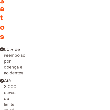
a
t
o
s
80% de
reembolso
por
doença e
acidentes
Até
3.000
euros
de
limite