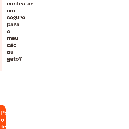
contratar
um
seguro
para
o
meu
cão
ou
gato?
Pede
o
teu