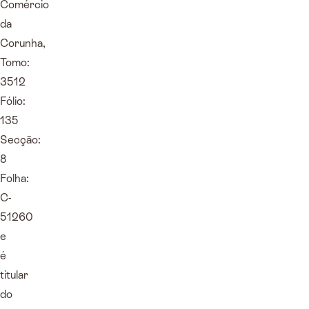
Comércio
da
Corunha,
Tomo:
3512
Fólio:
135
Secção:
8
Folha:
C-
51260
e
é
titular
do