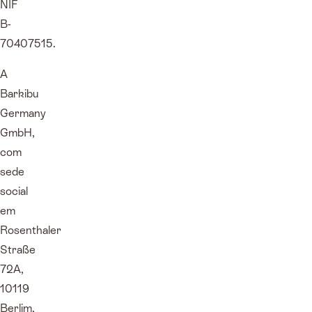
NIF
B-
70407515.
A
Barkibu
Germany
GmbH,
com
sede
social
em
Rosenthaler
Straße
72A,
10119
Berlim,