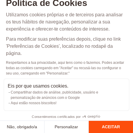
Informação
Política de Cookies
que
Utilizamos cookies próprias e de terceiros para analisar
nos
os teus hábitos de navegação, personalizar a sua
forneces
experiência e oferecer-te conteúdos de interesse.
voluntariamente:
Para modificar suas preferências depois, clique no link
'Preferências de Cookies', localizado no rodapé da
Informação
página.
pessoal
como
Respeitamos a tua privacidade, aqui tens como o fazemos. Podes aceitar
todas as cookies carregando em "Aceitar" ou recusá-las ou configurar o
nome,
seu uso, carregando em "Personalizar."
apelidos,
Eis por que usamos cookies.
documento
Compartilhar dados de análise, publicidade, usuário e
de
personalização de anúncios com o Google
Aqui estão nossos biscoitos!
identificação,
data
Consentimentos certificados por
de
Não, obrigado/a
Personalizar
ACEITAR
nascimento,