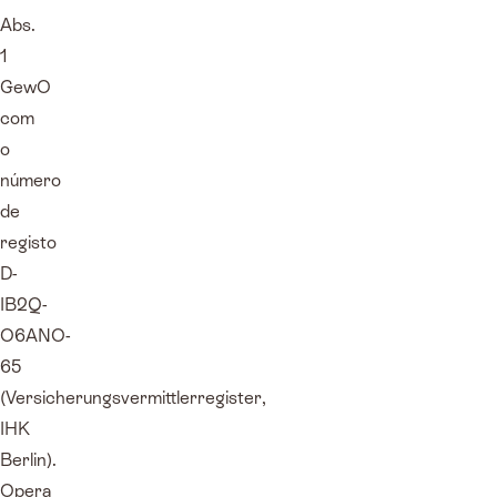
Abs.
1
GewO
com
o
número
de
registo
D-
IB2Q-
O6ANO-
65
(Versicherungsvermittlerregister,
IHK
Berlin).
Opera