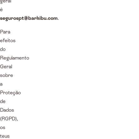
geral
é
segurospt@barkibu.com
.
Para
efeitos
do
Regulamento
Geral
sobre
a
Proteção
de
Dados
(RGPD),
os
teus