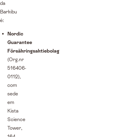
da
Barkibu
é:
Nordic
Guarantee
Försäkringsaktiebolag
(Org.nr
516406-
0112),
com
sede
em
Kista
Science
Tower,
164