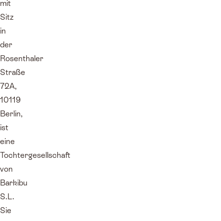
mit
Sitz
in
der
Rosenthaler
Straße
72A,
10119
Berlin,
ist
eine
Tochtergesellschaft
von
Barkibu
S.L.
Sie