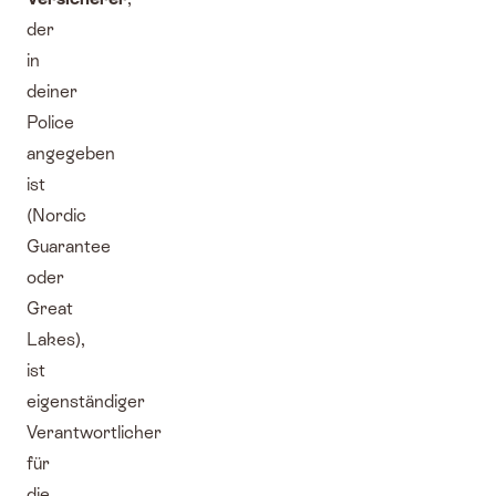
der
in
deiner
Police
angegeben
ist
(Nordic
Guarantee
oder
Great
Lakes),
ist
eigenständiger
Verantwortlicher
für
die