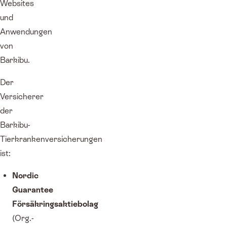
Websites
und
Anwendungen
von
Barkibu.
Der
Versicherer
der
Barkibu-
Tierkrankenversicherungen
ist:
Nordic
Guarantee
Försäkringsaktiebolag
(Org.-