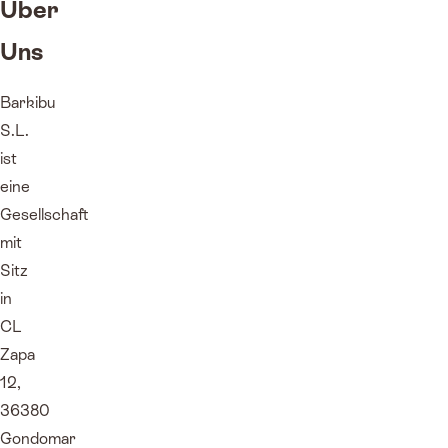
Über
Uns
Barkibu
S.L.
ist
eine
Gesellschaft
mit
Sitz
in
CL
Zapa
12,
36380
Gondomar