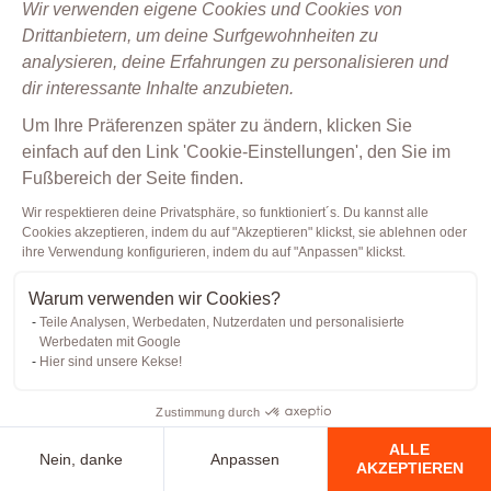
Wir verwenden eigene Cookies und Cookies von
Empfehlungen.
Drittanbietern, um deine Surfgewohnheiten zu
analysieren, deine Erfahrungen zu personalisieren und
Finanzinformationen
dir interessante Inhalte anzubieten.
wie
Zahlungen,
Um Ihre Präferenzen später zu ändern, klicken Sie
einfach auf den Link 'Cookie-Einstellungen', den Sie im
frühere
Fußbereich der Seite finden.
Käufe
Wir respektieren deine Privatsphäre, so funktioniert´s. Du kannst alle
sowie
Cookies akzeptieren, indem du auf "Akzeptieren" klickst, sie ablehnen oder
Name
ihre Verwendung konfigurieren, indem du auf "Anpassen" klickst.
und
Warum verwenden wir Cookies?
Nummer
Teile Analysen, Werbedaten, Nutzerdaten und personalisierte
der
Werbedaten mit Google
Hier sind unsere Kekse!
Kreditkarte
oder
Zustimmung durch
des
ALLE
Nein, danke
Anpassen
Bankkontos
AKZEPTIEREN