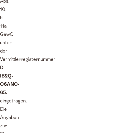
Abs.
10,
§
11a
GewO
unter
der
Vermittlerregisternummer
D-
IB2Q-
O6ANO-
65.
eingetragen.
Die
Angaben
zur