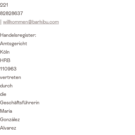
221
82828637
|
willkommen@barkibu.com
Handelsregister:
Amtsgericht
Köln
HRB
110963
vertreten
durch
die
Geschäftsführerin
María
González
Alvarez