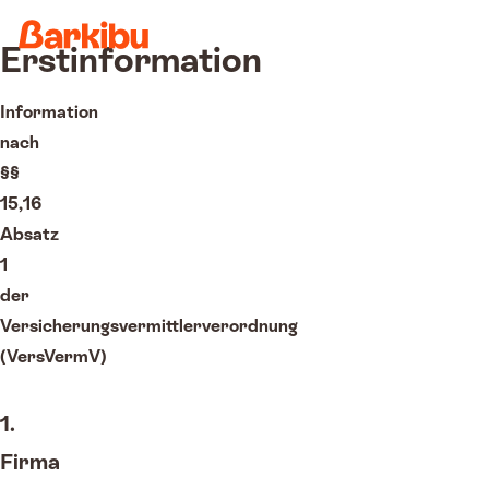
Erstinformation
Information
nach
§§
15,16
Absatz
1
der
Versicherungsvermittlerverordnung
(VersVermV)
1.
Firma