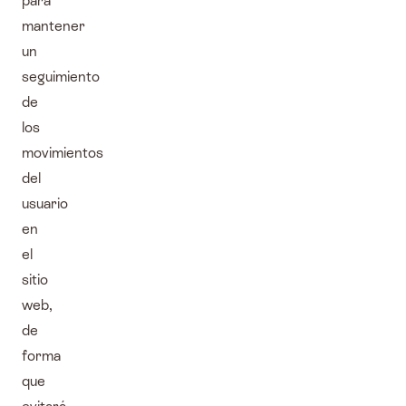
para
mantener
un
seguimiento
de
los
movimientos
del
usuario
en
el
sitio
web,
de
forma
que