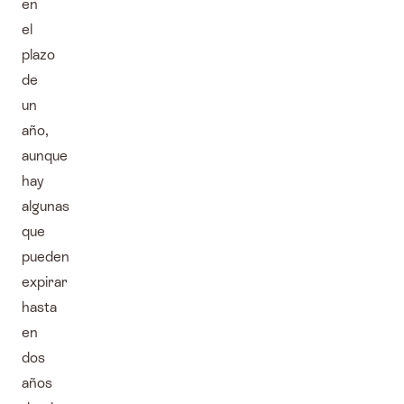
en
el
plazo
de
un
año,
aunque
hay
algunas
que
pueden
expirar
hasta
en
dos
años