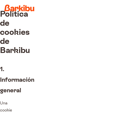
Política
de
cookies
de
Barkibu
1.
Información
general
Una
cookie