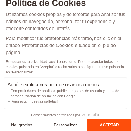
Política de Cookies
nombre,
apellidos,
Utilizamos cookies propias y de terceros para analizar tus
DNI/NIE,
hábitos de navegación, personalizar tu experiencia y
ofrecerte contenidos de interés.
fecha
de
Para modificar tus preferencias más tarde, haz clic en el
enlace 'Preferencias de Cookies' situado en el pie de
nacimiento,
página.
país
y
Respetamos tu privacidad, aquí tienes cómo. Puedes aceptar todas las
cookies pulsando en "Aceptar" o rechazarlas o configurar su uso pulsando
contraseña
en "Personalizar".
para
Aquí te explicamos por qué usamos cookies.
acceder
Compartir datos de analítica, publicidad, datos de usuario y datos de
a
personalización de anuncios con Google
¡Aquí están nuestras galletas!
nuestros
servicios.
Consentimientos certificados por
Información
No, gracias
Personalizar
ACEPTAR
de