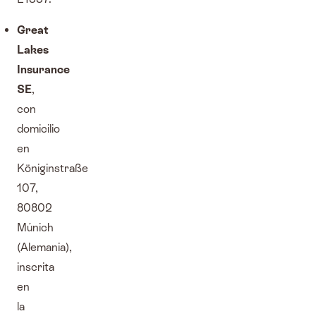
Great
Lakes
Insurance
SE
,
con
domicilio
en
Königinstraße
107,
80802
Múnich
(Alemania),
inscrita
en
la