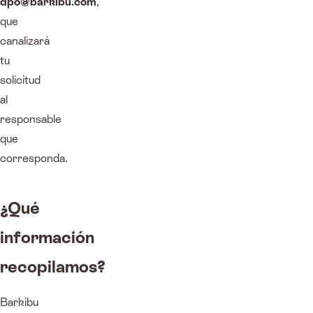
dpo@barkibu.com
,
que
canalizará
tu
solicitud
al
responsable
que
corresponda.
¿Qué
información
recopilamos?
Barkibu