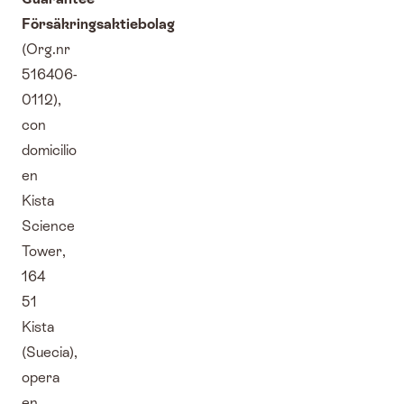
Försäkringsaktiebolag
(Org.nr
516406-
0112),
con
domicilio
en
Kista
Science
Tower,
164
51
Kista
(Suecia),
opera
en