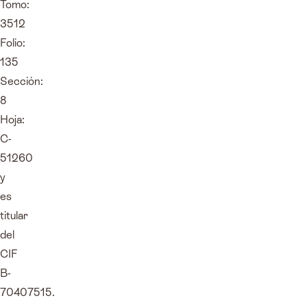
Tomo:
3512
Folio:
135
Sección:
8
Hoja:
C-
51260
y
es
titular
del
CIF
B-
70407515.