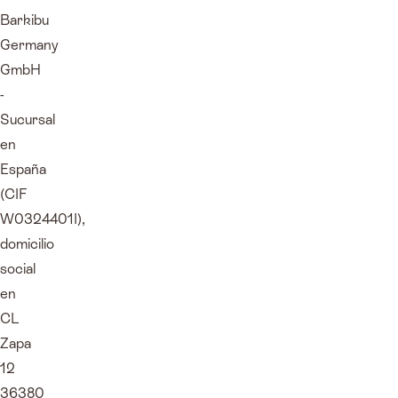
Barkibu
Germany
GmbH
-
Sucursal
en
España
(CIF
W0324401I),
domicilio
social
en
CL
Zapa
12
36380