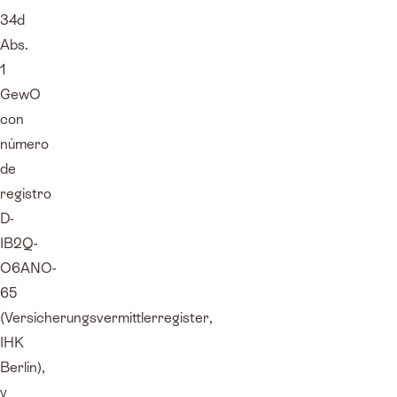
34d
Abs.
1
GewO
con
número
de
registro
D-
IB2Q-
O6ANO-
65
(Versicherungsvermittlerregister,
IHK
Berlin),
y