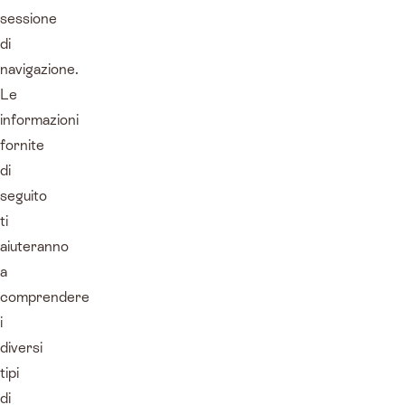
sessione
di
navigazione.
Le
informazioni
fornite
di
seguito
ti
aiuteranno
a
comprendere
i
diversi
tipi
di