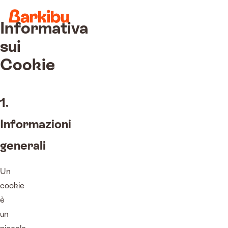
Informativa
sui
Cookie
1.
Informazioni
generali
Un
cookie
è
un