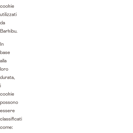
cookie
utilizzati
da
Barkibu.
In
base
alla
loro
durata,
i
cookie
possono
essere
classificati
come: