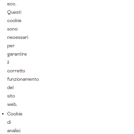
ecc.
Questi
cookie
sono
necessari
per
garantire
il
corretto
funzionamento
del
sito
web.
Cookie
di
analisi: