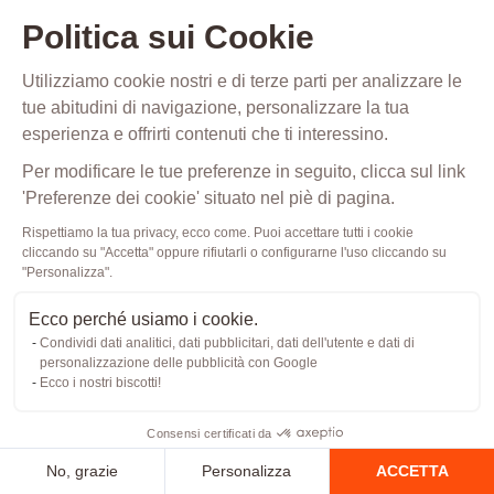
utilizzo.
Politica sui Cookie
In
tal
Utilizziamo cookie nostri e di terze parti per analizzare le
tue abitudini di navigazione, personalizzare la tua
senso,
esperienza e offrirti contenuti che ti interessino.
la
Per modificare le tue preferenze in seguito, clicca sul link
navigazione
'Preferenze dei cookie' situato nel piè di pagina.
degli
utenti
Rispettiamo la tua privacy, ecco come. Puoi accettare tutti i cookie
cliccando su "Accetta" oppure rifiutarli o configurarne l'uso cliccando su
sul
"Personalizza".
sito
Ecco perché usiamo i cookie.
web
Condividi dati analitici, dati pubblicitari, dati dell'utente e dati di
viene
personalizzazione delle pubblicità con Google
Ecco i nostri biscotti!
monitorata
al
Consensi certificati da
fine
No, grazie
Personalizza
ACCETTA
di