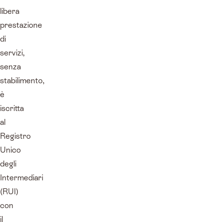
libera
prestazione
di
servizi,
senza
stabilimento,
è
iscritta
al
Registro
Unico
degli
Intermediari
(RUI)
con
il