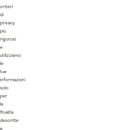
criteri
di
privacy
più
rigorosi
e
utilizziamo
le
tue
informazioni
solo
per
le
finalità
descritte
e