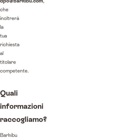
dpo@barkibu.com
,
che
inoltrerà
la
tua
richiesta
al
titolare
competente.
Quali
informazioni
raccogliamo?
Barkibu