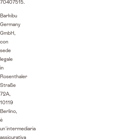
70407515.
Barkibu
Germany
GmbH,
con
sede
legale
in
Rosenthaler
Straße
72A,
10119
Berlino,
è
un'intermediaria
assicurativa