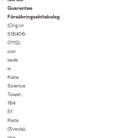
Guarantee
Försäkringsaktiebolag
(Org.nr
516406-
0112),
con
sede
in
Kista
Science
Tower,
164
51
Kista
(Svezia),
che