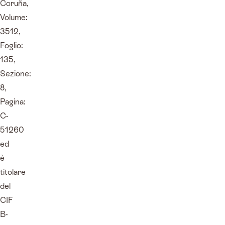
Coruña,
Volume:
3512,
Foglio:
135,
Sezione:
8,
Pagina:
C-
51260
ed
è
titolare
del
CIF
B-