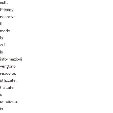
sulla
Privacy
descrive
il
modo
in
cui
le
informazioni
vengono
raccolte,
utilizzate,
trattate
e
condivise
in