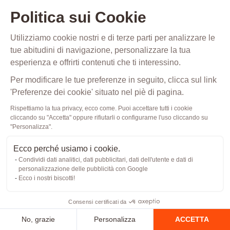
Informazioni
Politica sui Cookie
di
Utilizziamo cookie nostri e di terze parti per analizzare le
contatto
tue abitudini di navigazione, personalizzare la tua
come
esperienza e offrirti contenuti che ti interessino.
indirizzo
Per modificare le tue preferenze in seguito, clicca sul link
email,
'Preferenze dei cookie' situato nel piè di pagina.
numero
Rispettiamo la tua privacy, ecco come. Puoi accettare tutti i cookie
di
cliccando su "Accetta" oppure rifiutarli o configurarne l'uso cliccando su
telefono,
"Personalizza".
città,
Ecco perché usiamo i cookie.
indirizzo
Condividi dati analitici, dati pubblicitari, dati dell'utente e dati di
e
personalizzazione delle pubblicità con Google
Ecco i nostri biscotti!
codice
postale.
Consensi certificati da
Informazioni
No, grazie
Personalizza
ACCETTA
sul