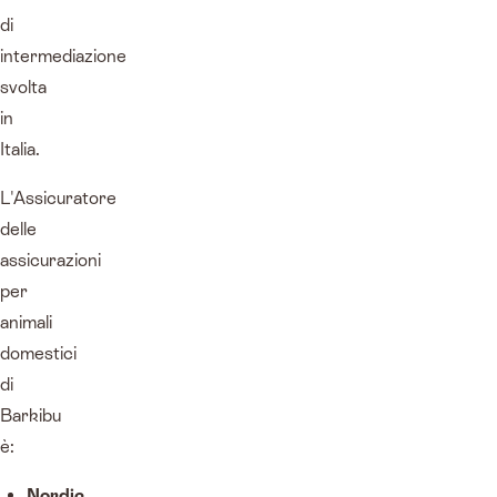
di
intermediazione
svolta
in
Italia.
L'Assicuratore
delle
assicurazioni
per
animali
domestici
di
Barkibu
è:
Nordic