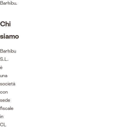
Barkibu.
Chi
siamo
Barkibu
S.L.
è
una
società
con
sede
fiscale
in
CL