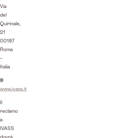
Via
del
Quirinale,
21
00187
Roma
–
Italia
🌐
www.ivass.it
Il
reclamo
a
IVASS
dovrà