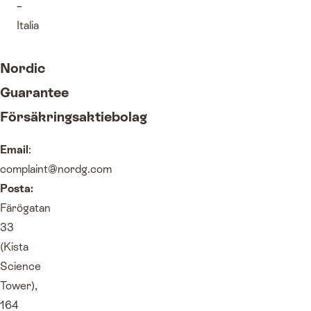
–
Italia
Nordic
Guarantee
Försäkringsaktiebolag
Email
:
complaint@nordg.com
Posta:
Färögatan
33
(Kista
Science
Tower),
164