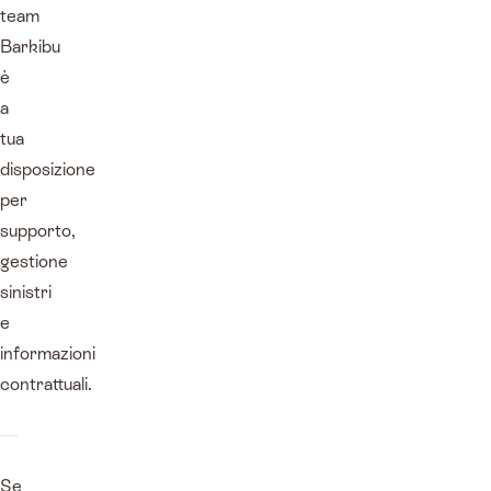
team
Barkibu
è
a
tua
disposizione
per
supporto,
gestione
sinistri
e
informazioni
contrattuali.
Se