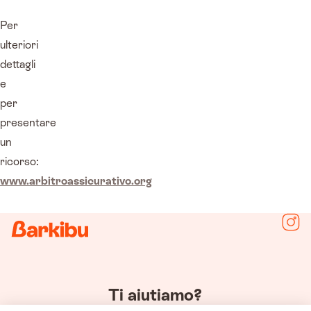
Per
ulteriori
dettagli
e
per
presentare
un
ricorso:
www.arbitroassicurativo.org
Segu
Ti aiutiamo?