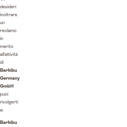
desideri
inoltrare
un
reclamo
in
merito
all’attività
di
Barkibu
Germany
GmbH
puoi
rivolgerti
a:
Barkibu