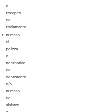
e
recapito
del
reclamante
numero
di
polizza
e
nominativo
del
contraente
e/o
numero
del
sinistro
e