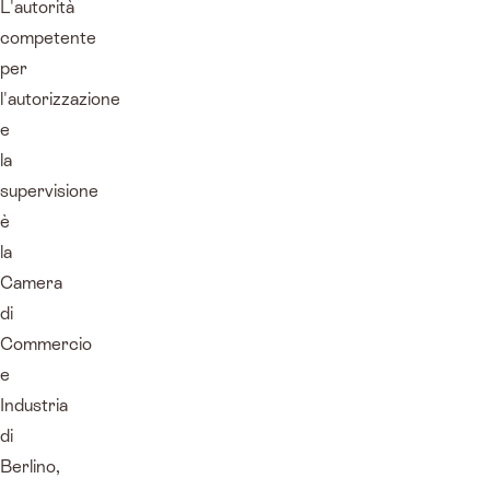
L'autorità
competente
per
l'autorizzazione
e
la
supervisione
è
la
Camera
di
Commercio
e
Industria
di
Berlino,