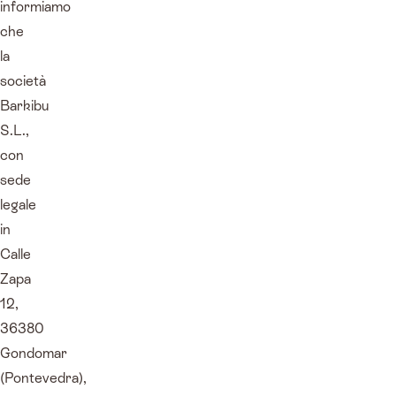
informiamo
che
la
società
Barkibu
S.L.,
con
sede
legale
in
Calle
Zapa
12,
36380
Gondomar
(Pontevedra),