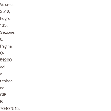
Volume:
3512,
Foglio:
135,
Sezione:
8,
Pagina:
C-
51260
ed
è
titolare
del
CIF
B-
70407515.