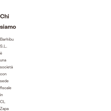
Chi
siamo
Barkibu
S.L.
è
una
società
con
sede
fiscale
in
CL
Zapa