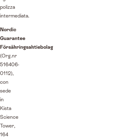
polizza
intermediata.
Nordic
Guarantee
Försäkringsaktiebolag
(Org.nr
516406-
0112),
con
sede
in
Kista
Science
Tower,
164