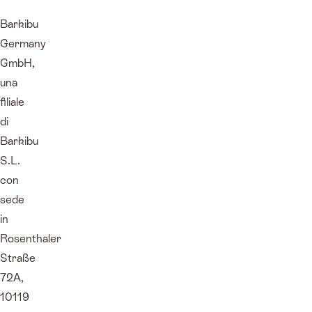
Barkibu
Germany
GmbH,
una
filiale
di
Barkibu
S.L.
con
sede
in
Rosenthaler
Straße
72A,
10119