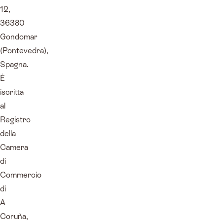
12,
36380
Gondomar
(Pontevedra),
Spagna.
È
iscritta
al
Registro
della
Camera
di
Commercio
di
A
Coruña,