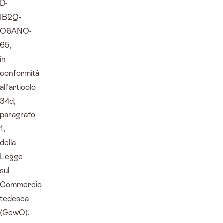
D-
IB2Q-
O6ANO-
65,
in
conformità
all'articolo
34d,
paragrafo
1,
della
Legge
sul
Commercio
tedesca
(GewO).