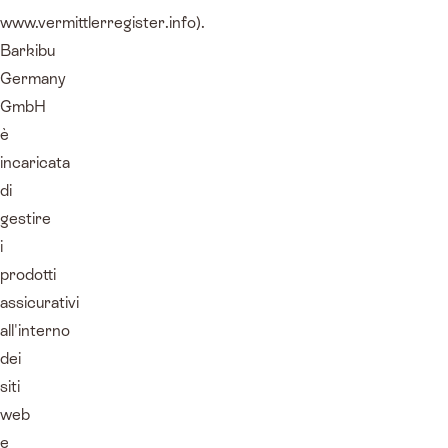
www.vermittlerregister.info).
Barkibu
Germany
GmbH
è
incaricata
di
gestire
i
prodotti
assicurativi
all'interno
dei
siti
web
e