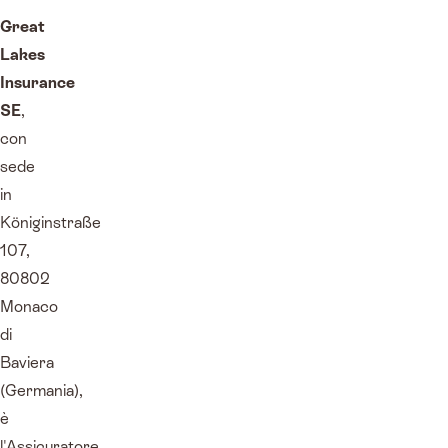
Great
Lakes
Insurance
SE
,
con
sede
in
Königinstraße
107,
80802
Monaco
di
Baviera
(Germania),
è
l'Assicuratore