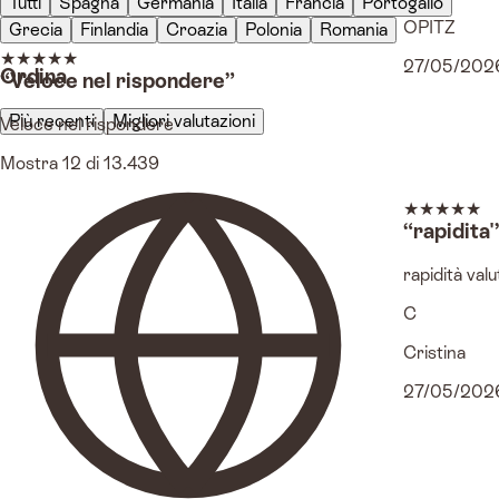
Tutti
Spagna
Germania
Italia
Francia
Portogallo
OPITZ
Grecia
Finlandia
Croazia
Polonia
Romania
★
★
★
★
★
27/05/202
Ordina
“Veloce nel rispondere”
Più recenti
Migliori valutazioni
Veloce nel rispondere
Mostra 12 di 13.439
★
★
★
★
★
“rapidita'
rapidità val
C
Cristina
27/05/202