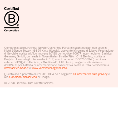
Compagnia assicuratrice: Nordic Guarantee Försäkringsaktiebolag, con sede in
Kista Science Tower, 164 51 Kista (Svezia), operante in regime di Libera Prestazione
di Servizi e iscritta all'Albo Imprese IVASS con codice 40977. Intermediario: Barkibu
Germany GmbH, con sede in Rosenthaler Straße 72A, 10119 Berlino, iscritta al
Registro Unico degli Intermediari (RUI) con il numero UE00760594 (matricola
estera D-IB2Q-O6ANO-65, § 34d GewO, IHK Berlin), soggetta alla vigilanza
dell'IVASS per l'attività di intermediazione assicurativa svolta in Italia. Verificabile su
www.servizi.ivass.it
e
www.vermittlerregister.info
.
Questo sito è protetto da reCAPTCHA ed è soggetto
all'Informativa sulla privacy
e
alle
Condizioni del servizio
di Google.
© 2026 Barkibu. Tutti i diritti riservati.