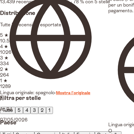
13.439 recensioni · media 4,4 / 5 · 78 % con 5 stelle
per un bonifi
pagamento.
Distribuzione
Tutte le recensioni esportate
5 ★
10.526
4 ★
1026
3 ★
334
2 ★
264
1 ★
1289
Lingua originale: spagnolo
·
Mostra l'originale
Filtra per stelle
A
ALBA
Tutte
5
4
3
2
1
27/05/2026
Paese
Lingua origi
O