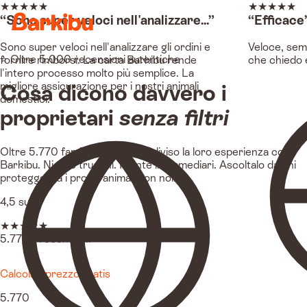
★
★
★
★
★
★
★
★
★
★
“Sono super veloci nell'analizzare...”
“Efficace
Sono super veloci nell'analizzare gli ordini e
Veloce, semp
⭐ Oltre 5.000 recensioni autentiche
fornire rimborsi. La carta Barkibu rende
che chiedo è
l'intero processo molto più semplice. La
migliore assicurazione per i nostri animali
Cosa dicono davvero i
domestici.
proprietari
senza filtri
Oltre 5.770 famiglie hanno condiviso la loro esperienza con
Barkibu. Niente trucchi. Niente intermediari. Ascoltalo da chi
protegge già i propri animali con noi.
4,5 su 5
★
★
★
★
★
5.770+ recensioni
Calcola il prezzo gratis
5.770