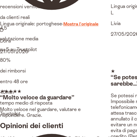
Lingua origi
recensioni verificate
L
da clienti reali
Livia
Lingua originale: portoghese
·
Mostra l'originale
4,5
D
27/05/202
valutazione media
Dora
su 5 su Trustpilot
27/05/2026
80%
dei rimborsi
★
“Se potes
entro 48 ore
sarebbe...
★
★
★
★
★
<5min
Se potessi 
“Molto veloce da guardare”
Impossibile
tempo medio di risposta
telefonicame
Molto veloce nel guardare, valutare e
attesa tras
Trustpilot
rispondere. Grazie.
annullato il
Opinioni dei clienti
evitare un n
evita di pag
credito (Per