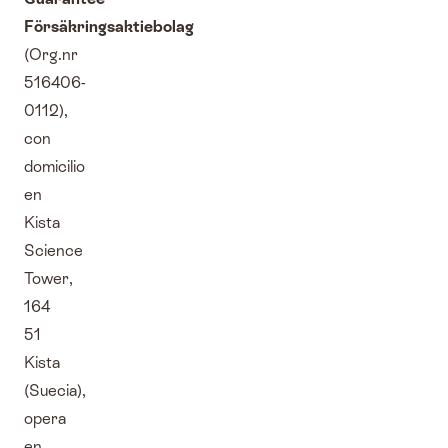
Försäkringsaktiebolag
(Org.nr
516406-
0112),
con
domicilio
en
Kista
Science
Tower,
164
51
Kista
(Suecia),
opera
en