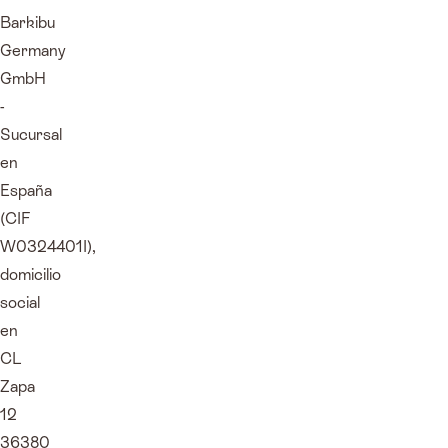
Barkibu
Germany
GmbH
-
Sucursal
en
España
(CIF
W0324401I),
domicilio
social
en
CL
Zapa
12
36380