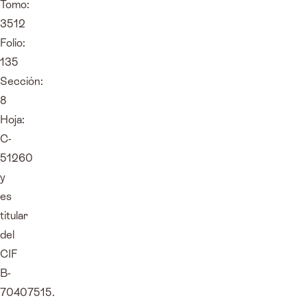
Tomo:
3512
Folio:
135
Sección:
8
Hoja:
C-
51260
y
es
titular
del
CIF
B-
70407515.