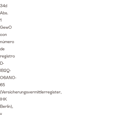
34d
Abs.
1
GewO
con
número
de
registro
D-
IB2Q-
O6ANO-
65
(Versicherungsvermittlerregister,
IHK
Berlin),
y