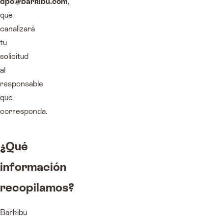
dpo@barkibu.com
,
que
canalizará
tu
solicitud
al
responsable
que
corresponda.
¿Qué
información
recopilamos?
Barkibu