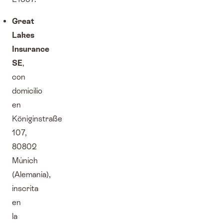
Great
Lakes
Insurance
SE
,
con
domicilio
en
Königinstraße
107,
80802
Múnich
(Alemania),
inscrita
en
la