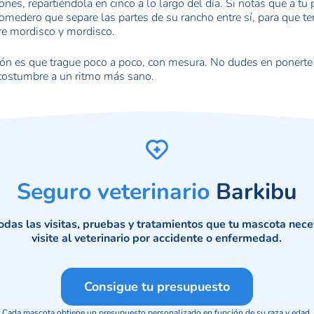
ones, repartiéndola en cinco a lo largo del día. Si notas que a tu 
omedero que separe las partes de su rancho entre sí, para que te
tre mordisco y mordisco.
ón es que trague poco a poco, con mesura. No dudes en ponerte a
costumbre a un ritmo más sano.
Seguro veterinario
Barkibu
das las visitas, pruebas y tratamientos que tu mascota nec
visite al veterinario por accidente o enfermedad.
Consigue tu presupuesto
Cada mascota obtiene un presupuesto personalizado en función de su raza y edad.