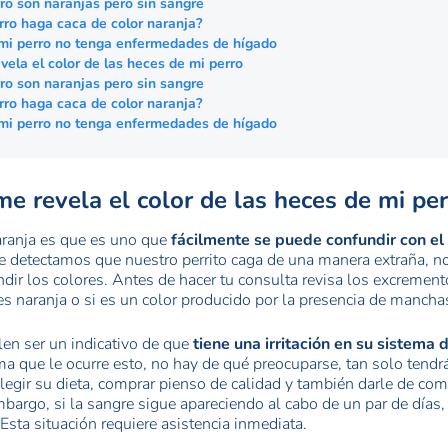
ro son naranjas pero sin sangre
rro haga caca de color naranja?
 mi perro no tenga enfermedades de hígado
ela el color de las heces de mi perro
ro son naranjas pero sin sangre
rro haga caca de color naranja?
 mi perro no tenga enfermedades de hígado
e revela el color de las heces de mi pe
aranja es que es uno que
fácilmente se puede confundir con el r
e detectamos que nuestro perrito caga de una manera extraña, 
dir los colores. Antes de hacer tu consulta revisa los excrement
es naranja o si es un color producido por la presencia de mancha
elen ser un indicativo de que
tiene una irritación en su sistema 
rma que le ocurre esto, no hay de qué preocuparse, tan solo tend
legir su dieta, comprar pienso de calidad y también darle de com
argo, si la sangre sigue apareciendo al cabo de un par de días,
Esta situación requiere asistencia inmediata.