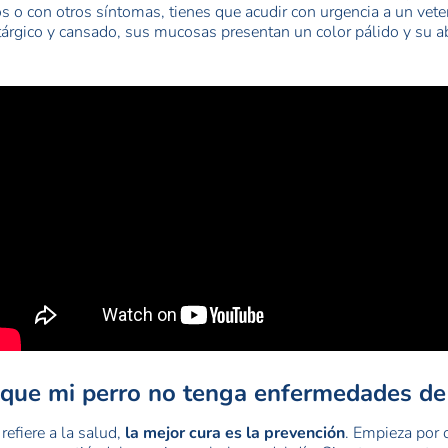
 o con otros síntomas, tienes que acudir con urgencia a un veter
tárgico y cansado, sus mucosas presentan un color pálido y su 
que mi perro no tenga enfermedades de
efiere a la salud,
la mejor cura es la prevención
. Empieza por 