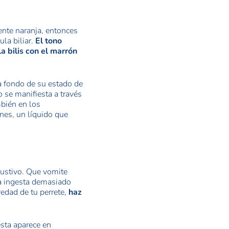
ente naranja, entonces
la biliar.
El tono
a bilis con el marrón
a fondo de su estado de
 se manifiesta a través
mbién en los
nes, un líquido que
austivo. Que vomite
na ingesta demasiado
vedad de tu perrete,
haz
esta aparece en